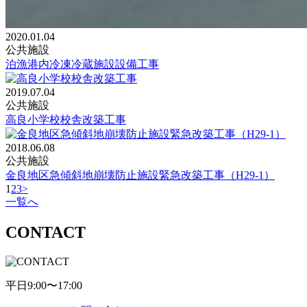
2020.01.04
公共施設
泊漁港内冷凍冷蔵施設設備工事
2019.07.04
公共施設
高良小学校校舎改築工事
2018.06.08
公共施設
金良地区急傾斜地崩壊防止施設緊急改築工事（H29-1）
1
2
3
>
一覧へ
CONTACT
平日9:00〜17:00