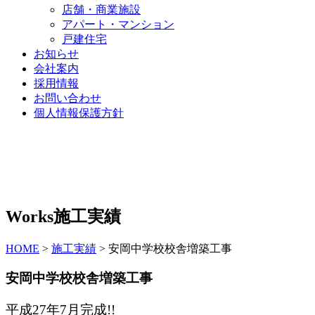
店舗・商業施設
アパート・マンション
戸建住宅
お知らせ
会社案内
採用情報
お問い合わせ
個人情報保護方針
Works
施工実績
HOME
>
施工実績
>
安岡中学校校舎増築工事
安岡中学校校舎増築工事
平成27年7月完成!!