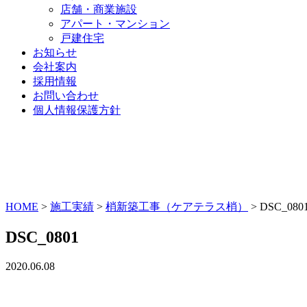
店舗・商業施設
アパート・マンション
戸建住宅
お知らせ
会社案内
採用情報
お問い合わせ
個人情報保護方針
HOME
>
施工実績
>
梢新築工事（ケアテラス梢）
>
DSC_080
DSC_0801
2020.06.08