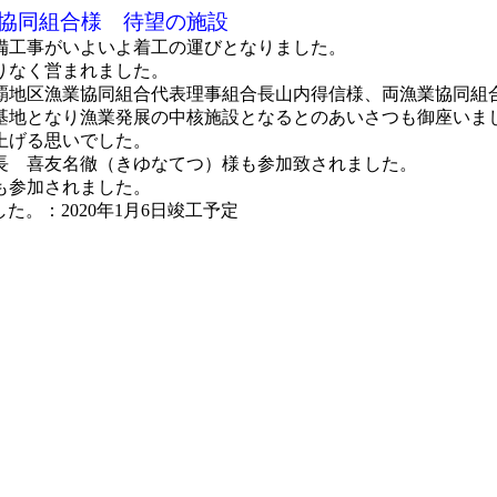
協同組合様 待望の施設
備工事がいよいよ着工の運びとなりました。
りなく営まれました。
覇地区漁業協同組合代表理事組合長山内得信様、両漁業協同組
基地となり漁業発展の中核施設となるとのあいさつも御座いま
上げる思いでした。
長 喜友名徹（きゆなてつ）様も参加致されました。
も参加されました。
。：2020年1月6日竣工予定