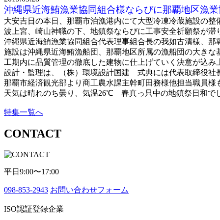
沖縄県近海鮪漁業協同組合様ならびに那覇地区漁業
大安吉日の本日、那覇市泊漁港内にて大型冷凍冷蔵施設の整
波上宮、崎山神職の下、地鎮祭ならびに工事安全祈願祭が滞
沖縄県近海鮪漁業協同組合代表理事組合長の我如古清様、那
施設は沖縄県近海鮪漁船団、那覇地区所属の漁船団の大きな
工期内に品質管理の徹底した建物に仕上げていく決意が込み
設計・監理は、（株）環境設計国建 式典には代表取締役社
那覇市経済観光部より商工農水課主幹町田務様他担当職員様
天気は晴れのち曇り、気温26℃ 春真っ只中の地鎮祭日和でした
特集一覧へ
CONTACT
平日9:00〜17:00
098-853-2943
お問い合わせフォーム
ISO認証登録企業