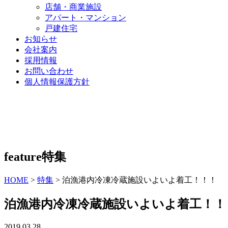
店舗・商業施設
アパート・マンション
戸建住宅
お知らせ
会社案内
採用情報
お問い合わせ
個人情報保護方針
feature
特集
HOME
>
特集
>
泊漁港内冷凍冷蔵施設いよいよ着工！！！
泊漁港内冷凍冷蔵施設いよいよ着工！！
2019.03.28