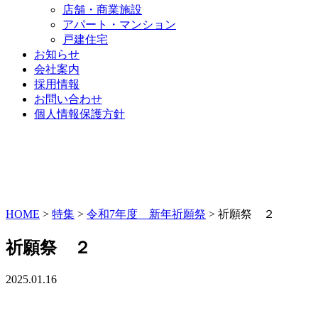
店舗・商業施設
アパート・マンション
戸建住宅
お知らせ
会社案内
採用情報
お問い合わせ
個人情報保護方針
HOME
>
特集
>
令和7年度 新年祈願祭
>
祈願祭 ２
祈願祭 ２
2025.01.16