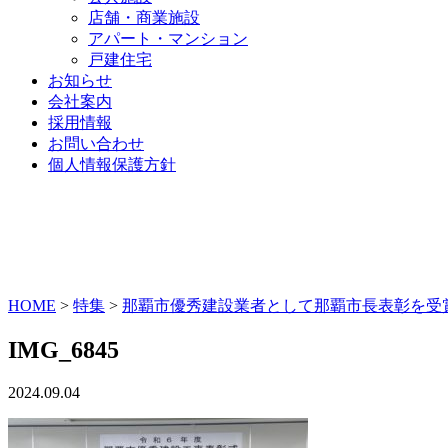
店舗・商業施設
アパート・マンション
戸建住宅
お知らせ
会社案内
採用情報
お問い合わせ
個人情報保護方針
HOME
>
特集
>
那覇市優秀建設業者として那覇市長表彰を受
IMG_6845
2024.09.04